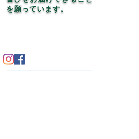
を願っています。
Eメール：
info@enjoy2fly.com
Facebook：
https://www.facebook.com/enjoy2fly
ウェブサイト：
http://enjoy2fly.com