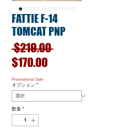
FATTIE F-14
TOMCAT PNP
通
 $219.00 
セ
常
$170.00
ー
価
Promotional Sale
オプション
*
ル
格
価
数量
*
格